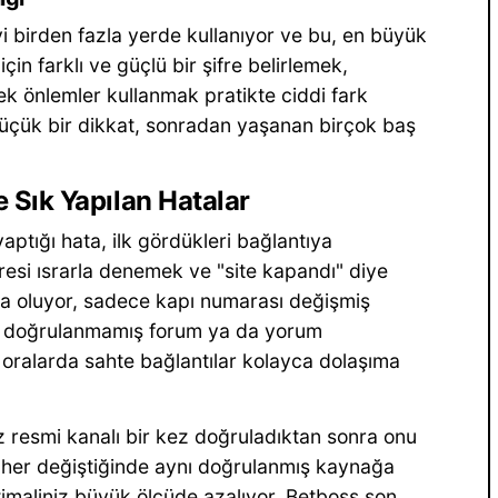
yi birden fazla yerde kullanıyor ve bu, en büyük
çin farklı ve güçlü bir şifre belirlemek,
k önlemler kullanmak pratikte ciddi fark
küçük bir dikkat, sonradan yaşanan birçok baş
 Sık Yapılan Hatalar
aptığı hata, ilk gördükleri bağlantıya
resi ısrarla denemek ve "site kapandı" diye
a oluyor, sadece kapı numarası değişmiş
si doğrulanmamış forum ya da yorum
 oralarda sahte bağlantılar kolayca dolaşıma
iz resmi kanalı bir kez doğruladıktan sonra onu
s her değiştiğinde aynı doğrulanmış kaynağa
imaliniz büyük ölçüde azalıyor. Betboss son