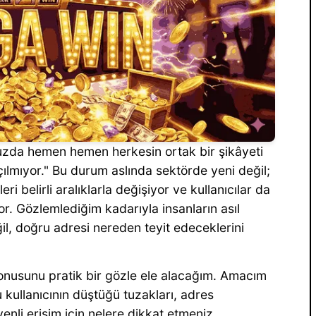
uzda hemen hemen herkesin ortak bir şikâyeti
ılmıyor." Bu durum aslında sektörde yeni değil;
eri belirli aralıklarla değişiyor ve kullanıcılar da
. Gözlemlediğim kadarıyla insanların asıl
il, doğru adresi nereden teyit edeceklerini
konusunu pratik bir gözle ele alacağım. Amacım
u kullanıcının düştüğü tuzakları, adres
enli erişim için nelere dikkat etmeniz