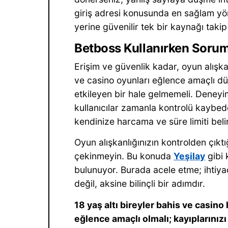
giriş adresi konusunda en sağlam yö
yerine güvenilir tek bir kaynağı takip
Betboss Kullanırken Soru
Erişim ve güvenlik kadar, oyun alışk
ve casino oyunları eğlence amaçlı dü
etkileyen bir hale gelmemeli. Deneyi
kullanıcılar zamanla kontrolü kaybede
kendinize harcama ve süre limiti belir
Oyun alışkanlığınızın kontrolden çıkt
çekinmeyin. Bu konuda
Yeşilay
gibi 
bulunuyor. Burada acele etme; ihtiy
değil, aksine bilinçli bir adımdır.
18 yaş altı bireyler bahis ve casin
eğlence amaçlı olmalı; kayıplarını