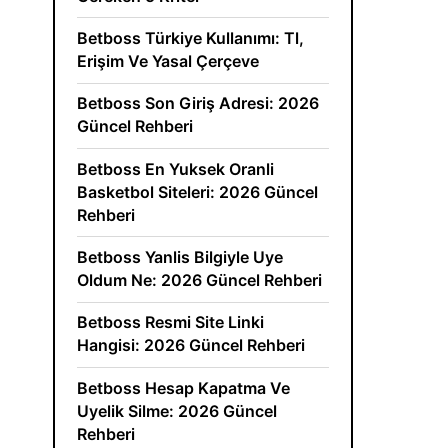
Betboss Türkiye Kullanımı: Tl,
Erişim Ve Yasal Çerçeve
Betboss Son Giriş Adresi: 2026
Güncel Rehberi
Betboss En Yuksek Oranli
Basketbol Siteleri: 2026 Güncel
Rehberi
Betboss Yanlis Bilgiyle Uye
Oldum Ne: 2026 Güncel Rehberi
Betboss Resmi Site Linki
Hangisi: 2026 Güncel Rehberi
Betboss Hesap Kapatma Ve
Uyelik Silme: 2026 Güncel
Rehberi