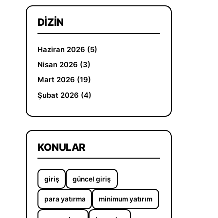
DIZIN
Haziran 2026 (5)
Nisan 2026 (3)
Mart 2026 (19)
Şubat 2026 (4)
KONULAR
giriş
güncel giriş
para yatırma
minimum yatırım