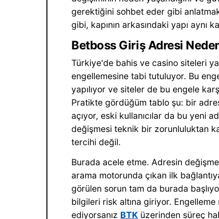
gerektiğini sohbet eder gibi anlatma
gibi, kapının arkasındaki yapı aynı k
Betboss Giriş Adresi Neden
Türkiye'de bahis ve casino siteleri
engellemesine tabi tutuluyor. Bu en
yapılıyor ve siteler de bu engele kar
Pratikte gördüğüm tablo şu: bir adre
açıyor, eski kullanıcılar da bu yeni a
değişmesi teknik bir zorunluluktan 
tercihi değil.
Burada acele etme. Adresin değişmes
arama motorunda çıkan ilk bağlantıya
görülen sorun tam da burada başlıyor:
bilgileri risk altına giriyor. Engelle
ediyorsanız
BTK
üzerinden süreç hakk