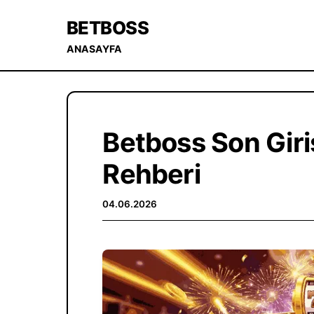
BETBOSS
ANASAYFA
Betboss Son Giri
Rehberi
04.06.2026